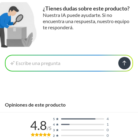
¿Tienes dudas sobre este producto?
Nuestra IA puede ayudarte. Si no
encuentra una respuesta, nuestro equipo
te responderá.
Escribe una pregunta
Opiniones de este producto
4
5
4.8
1
4
/5
0
3
0
2