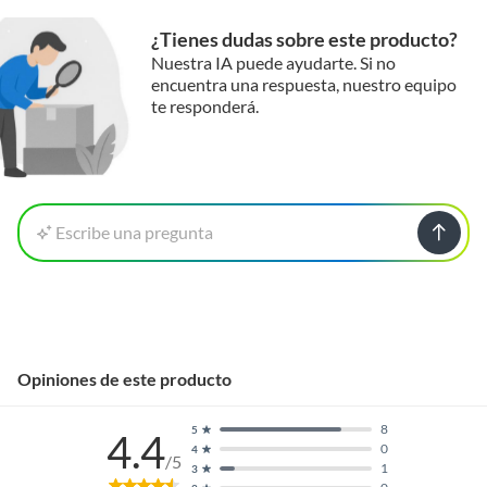
¿Tienes dudas sobre este producto?
Nuestra IA puede ayudarte. Si no
encuentra una respuesta, nuestro equipo
te responderá.
Escribe una pregunta
Opiniones de este producto
8
5
4.4
0
4
/5
1
3