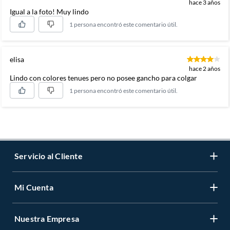
hace 3 años
Igual a la foto! Muy lindo
1 persona encontró este comentario útil.
elisa
hace 2 años
Lindo con colores tenues pero no posee gancho para colgar
1 persona encontró este comentario útil.
Servicio al Cliente
Mi Cuenta
Contáctanos
Medios de Pago
Nuestra Empresa
Registrate
Cambios y Devoluciones