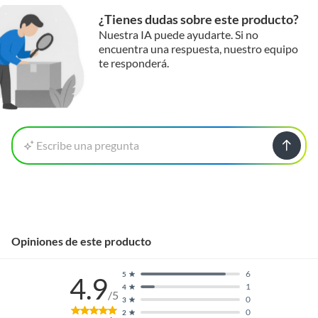
¿Tienes dudas sobre este producto?
Nuestra IA puede ayudarte. Si no
encuentra una respuesta, nuestro equipo
te responderá.
Escribe una pregunta
Opiniones de este producto
6
5
4.9
1
4
/5
0
3
0
2