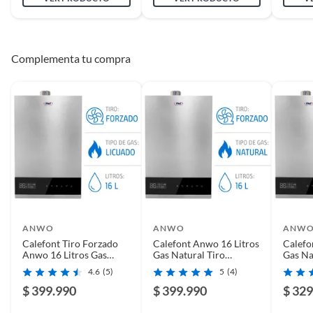
Tiro
Forzado
Capacidad
10, 13 y 16 litros
Complementa tu compra
Tipo de energía
Eléctrica
Peso del producto
3.0 Kg
Garantía
1 año
Alto
30
ANWO
ANWO
ANW
Calefont Tiro Forzado
Calefont Anwo 16 Litros
Calefo
Anwo 16 Litros Gas
Gas Natural Tiro
Gas Na
Licuado Modulante
Forzado Modulante
Forza
Aislación
No
4.6
(5)
5
(4)
$ 399.990
$ 399.990
$ 329