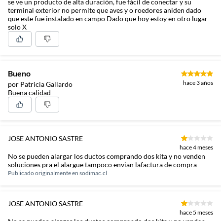
se ve un producto de alta duración, fue fácil de conectar y su
terminal exterior no permite que aves y o roedores aniden dado
que este fue instalado en campo Dado que hoy estoy en otro lugar
solo X
Bueno
hace 3 años
por Patricia Gallardo
Buena calidad
JOSE ANTONIO SASTRE
hace 4 meses
No se pueden alargar los ductos comprando dos kita y no venden
soluciones pra el alargue tampoco envian lafactura de compra
Publicado originalmente en
sodimac.cl
JOSE ANTONIO SASTRE
hace 5 meses