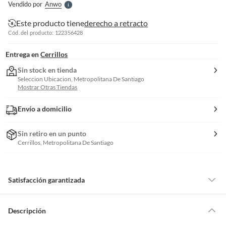
Vendido por
Anwo
S
Este producto tiene
derecho a retracto
Cód. del producto: 122356428
Entrega en
Cerrillos
Sin stock en tienda
Seleccion Ubicacion, Metropolitana De Santiago
Mostrar Otras Tiendas
Envío a domicilio
Sin retiro en un punto
Cerrillos, Metropolitana De Santiago
Satisfacción garantizada
Por ley, tienes hasta
10 días para devolver un producto
si te arrepientes
de la compra.
Descripción
Debe estar en perfecto estado, con todas sus etiquetas, sellos intactos y