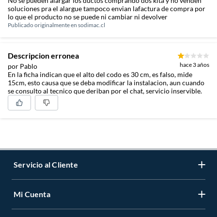
No se pueden alargar los ductos comprando dos kita y no venden
soluciones pra el alargue tampoco envian lafactura de compra por
lo que el producto no se puede ni cambiar ni devolver
Publicado originalmente en
sodimac.cl
Descripcion erronea
hace 3 años
por Pablo
En la ficha indican que el alto del codo es 30 cm, es falso, mide
15cm, esto causa que se deba modificar la instalacion, aun cuando
se consulto al tecnico que deriban por el chat, servicio inservible.
Servicio al Cliente
Mi Cuenta
Contáctanos
Medios de Pago