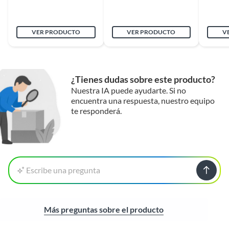
Conexión de agua
No
VER PRODUCTO
VER PRODUCTO
V
Sistema de seguridad
No
Profundidad
60 mm
¿Tienes dudas sobre este producto?
Nuestra IA puede ayudarte. Si no
Capacidad de
No Aplica
encuentra una respuesta, nuestro equipo
recuperación
te responderá.
Duración en
10 años
condiciones
previsibles de uso
Escribe una pregunta
Plazo de
15 años
disponibilidad de
Más preguntas sobre el producto
repuestos