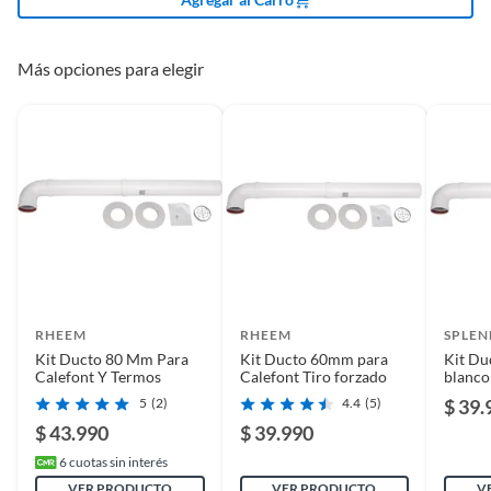
Alimentación
Eléctrica
Más opciones para elegir
Potencia
No aplica
Modelo
RW16ESC
Consumo energético
No aplica
(kWh)
RHEEM
RHEEM
SPLEN
Tipo de encendido
No aplica
Kit Ducto 80 Mm Para
Kit Ducto 60mm para
Kit Du
Calefont Y Termos
Calefont Tiro forzado
blanco
forzad
5
(2)
4.4
(5)
$ 39.
Requiere Serial
No
$ 43.990
$ 39.990
Number
6
cuotas sin interés
VER PRODUCTO
VER PRODUCTO
V