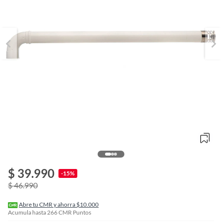
o
f
$ 39.990
n
-15%
I
$ 46.990
r
e
l
Abre tu CMR y ahorra $10.000
l
Acumula hasta
266
CMR Puntos
e