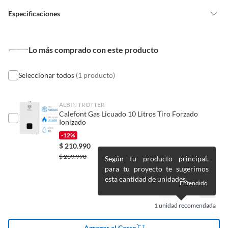
vitaminas, entre otros análogos.
• Dos rocetas de silicona para pasada de muro,
Especificaciones
Pinturas de un color a solicitud.
diámetro exterior de 80 mm.
Plantas.
De uso personal.
Condicion del
Nuevo
Lo más comprado con este producto
producto
Seleccionar todos
(1 producto)
Plazo de
15 años
disponibilidad de
ALBIN TROTTER
servicio técnico
Calefont Gas Licuado 10 Litros Tiro Forzado
Ionizado
-12%
Material de
Aluminio
$
210.990
electrodomésticos
$
239.990
Según tu producto principal,
para tu proyecto te sugerimos
esta cantidad de unidades.
Tipo de instalación
Sobrepuesto
Entendido
1
unidad recomendada
Tipo de calefón
Calefones
Agregar al Carro