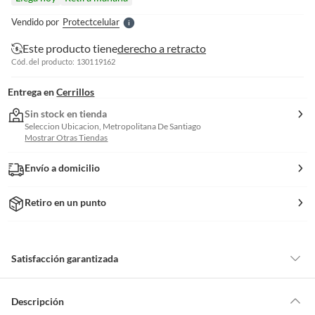
l
e
Vendido por
Protectcelular
S
Este producto tiene
derecho a retracto
Cód. del producto: 130119162
Entrega en
Cerrillos
Sin stock en tienda
Seleccion Ubicacion, Metropolitana De Santiago
Mostrar Otras Tiendas
Envío a domicilio
Retiro en un punto
Satisfacción garantizada
Por ley, tienes hasta
10 días para devolver un producto
si te arrepientes
de la compra.
Descripción
Debe estar en perfecto estado, con todas sus etiquetas, sellos intactos y