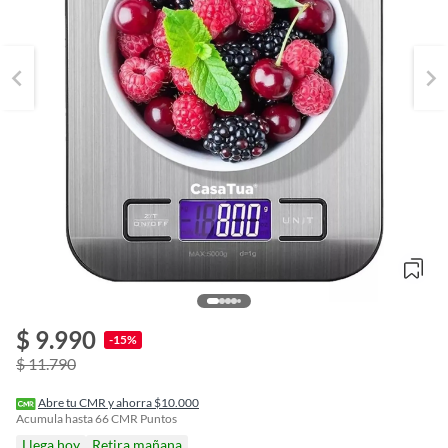
$ 9.990
o
-15%
f
$ 11.790
n
I
r
Abre tu CMR y ahorra $10.000
e
Acumula hasta
66
CMR Puntos
l
Llega hoy
Retira mañana