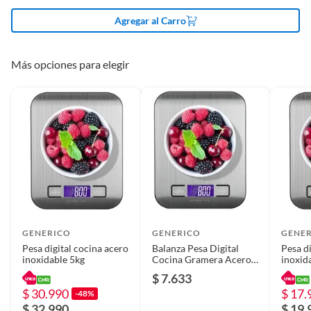
Peso máximo
5 KG
Agregar al Carro
soportado
Más opciones para elegir
Garantía
6 meses
GENERICO
GENERICO
GENE
Pesa digital cocina acero
Balanza Pesa Digital
Pesa di
inoxidable 5kg
Cocina Gramera Acero
inoxid
Inoxidable 5 Kilos
$ 7.633
Capacidad Máxima 5 G
$ 30.990
$ 17.
Color Plateado
-48%
$ 32.990
$ 19.