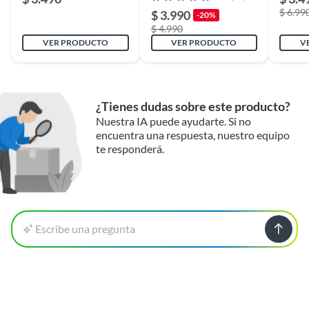
$ 6.99
$ 3.990
-20%
$ 4.990
VER PRODUCTO
VER PRODUCTO
V
¿Tienes dudas sobre este producto?
Nuestra IA puede ayudarte. Si no
encuentra una respuesta, nuestro equipo
te responderá.
Escribe una pregunta