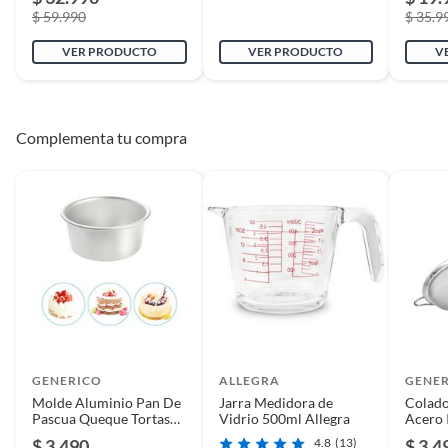
$ 59.990
$ 35.9
VER PRODUCTO
VER PRODUCTO
V
Complementa tu compra
GENERICO
ALLEGRA
GENE
Molde Aluminio Pan De
Jarra Medidora de
Colado
Pascua Queque Tortas
Vidrio 500ml Allegra
Acero 
11 Cm
Repost
$ 3.490
4.8
(13)
$ 3.4