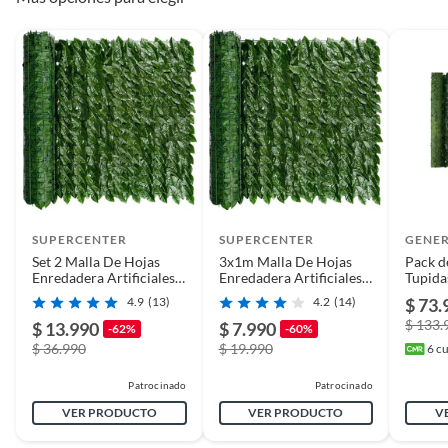
Largo
13
SUPERCENTER
SUPERCENTER
GENE
Set 2 Malla De Hojas
3x1m Malla De Hojas
Pack d
Enredadera Artificiales
Enredadera Artificiales
Tupidas
Cerca 3x1m Decorativa
Cerca Decorativa Verde
Decor
4.9
(13)
4.2
(14)
$ 73.
$ 133.
$ 13.990
$ 7.990
-62%
-60%
$ 36.990
$ 19.990
6
cu
Patrocinado
Patrocinado
VER PRODUCTO
VER PRODUCTO
V