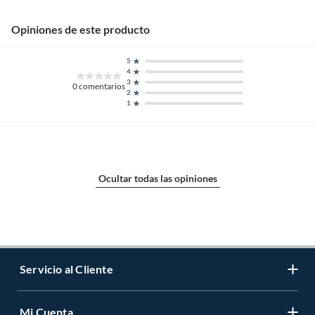
Opiniones de este producto
5
4
3
0
comentarios
2
1
Ocultar todas las opiniones
Servicio al Cliente
Mi Cuenta
Contáctanos