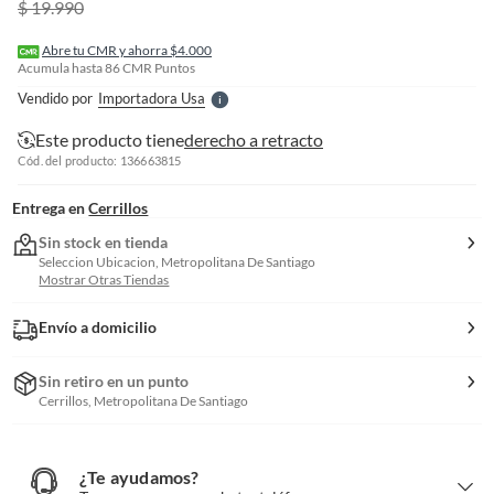
$ 19.990
r
e
l
Abre tu CMR y ahorra $4.000
l
Acumula hasta
86
CMR Puntos
e
Vendido por
Importadora Usa
S
Este producto tiene
derecho a retracto
Cód. del producto: 136663815
Entrega en
Cerrillos
Sin stock en tienda
Seleccion Ubicacion, Metropolitana De Santiago
Mostrar Otras Tiendas
Envío a domicilio
Sin retiro en un punto
Cerrillos, Metropolitana De Santiago
¿Te ayudamos?
¿
T