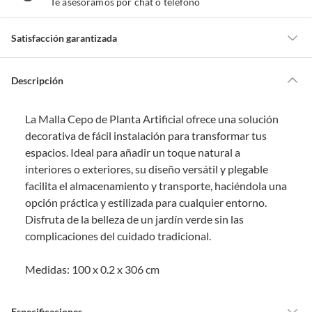
Te asesoramos por chat o teléfono
e
a
y
u
d
Satisfacción garantizada
a
m
o
s
Por ley, tienes hasta
10 días para devolver un producto
si te arrepientes
?
de la compra.
Descripción
Debe estar en perfecto estado, con todas sus etiquetas, sellos intactos y
sin uso, tal como te lo entregamos. Ten en cuenta que lo debes haber
La Malla Cepo de Planta Artificial ofrece una solución
comprado por internet y que hay ciertas categorías que no tienen este
derecho:
decorativa de fácil instalación para transformar tus
espacios. Ideal para añadir un toque natural a
Productos que, por su naturaleza, no puedan ser devueltos,
interiores o exteriores, su diseño versátil y plegable
puedan deteriorarse o caducar con rapidez.
facilita el almacenamiento y transporte, haciéndola una
Confeccionados a la medida.
opción práctica y estilizada para cualquier entorno.
De uso personal.
Disfruta de la belleza de un jardín verde sin las
En sodimac.cl te damos
30 días desde que recibes el producto
. Debe
complicaciones del cuidado tradicional.
estar en perfecto estado, con todas sus etiquetas y sin uso, tal como te lo
entregamos.
Medidas: 100 x 0.2 x 306 cm
Productos digitales que se entregan a través de una descarga
electrónica, por ejemplo, cupones de experiencia o programas
para el computador.
Especificaciones