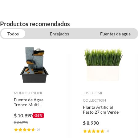
Productos recomendados
Todos
Enrejados
Fuentes de agua
Flores y plantas artificiales
Totora y otros cierres
Faroles y Candelabros
Mallas
MUNDO ONLINE
JUST HOME
Fuente de Agua
COLLECTION
Tronco Multi
Planta Artificial
Cascada 3 Niveles
Pasto 27 cm Verde
con Iluminación LED
$
10.990
-56%
$
24.990
$
8.990
(
6
)
(
3
)