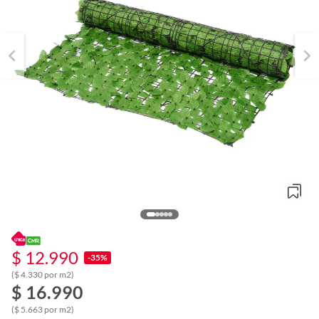
$ 12.990
-35%
($ 4.330 por m2)
o
$ 16.990
f
n
($ 5.663 por m2)
I