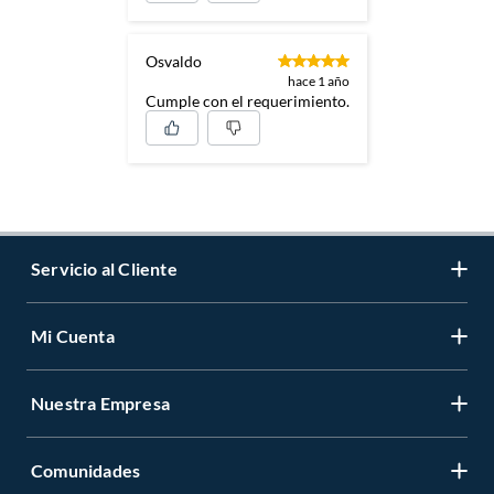
Osvaldo
hace 1 año
Cumple con el requerimiento.
Servicio al Cliente
Mi Cuenta
Contáctanos
Medios de Pago
Nuestra Empresa
Registrate
Cambios y Devoluciones
Cambiar Contraseña
Tiendas y horarios
Comunidades
Sobre Nosotros
Mis Compras