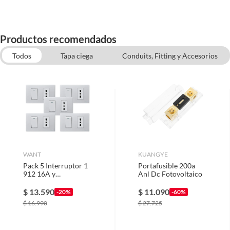
Línea
Rele Protector de Voltaje y
Corriente
Productos recomendados
Todos
Tapa ciega
Conduits, Fitting y Accesorios
Garantía
6 meses
Electricidad
Cable libre de halogeno
Diferencial electrico
Caja de distribucion electrica
Regleta electrica
WANT
KUANGYE
Pack 5 Interruptor 1
Portafusible 200a
912 16A y
Anl Dc Fotovoltaico
Tomacorriente 1 16A
- Gris Blanco
$
13.590
$
11.090
-20%
-60%
$
16.990
$
27.725