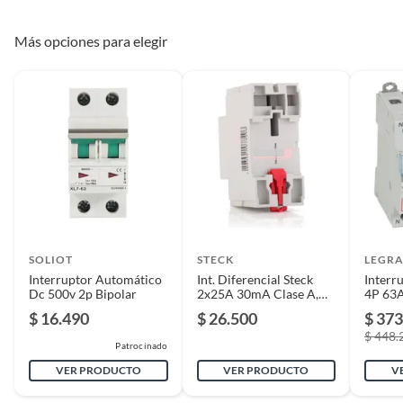
Más opciones para elegir
Tipo de divisor
Otro
Material
Plástico
Color
Gris
Voltaje
230V
SOLIOT
STECK
LEGR
Interruptor Automático
Incluye
Rele Protector de Voltaje y
Int. Diferencial Steck
Interr
Dc 500v 2p Bipolar
2x25A 30mA Clase A,
4P 63
Corriente Monofasico 63A -
SDR22530A
$ 16.490
$ 26.500
$ 373
CNC
$ 448.
Patrocinado
VER PRODUCTO
VER PRODUCTO
V
Amperaje
63A