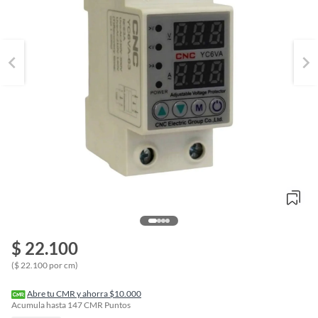
$ 22.100
o
f
($ 22.100 por cm)
n
I
r
Abre tu CMR y ahorra $10.000
e
Acumula hasta
147
CMR Puntos
l