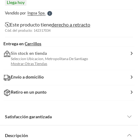
Llega hoy
l
e
Vendido por
Ingoa Spa.
S
Este producto tiene
derecho a retracto
Cód. del producto: 142317034
Entrega en
Cerrillos
Sin stock en tienda
Seleccion Ubicacion, Metropolitana De Santiago
Mostrar Otras Tiendas
Envío a domicilio
Retiro en un punto
Satisfacción garantizada
Por ley, tienes hasta
10 días para devolver un producto
si te arrepientes
de la compra.
Descripción