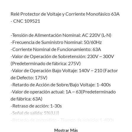
Debe estar en perfecto estado, con todas sus etiquetas, sellos intactos y
sin uso, tal como te lo entregamos. Ten en cuenta que lo debes haber
Relé Protector de Voltaje y Corriente Monofásico 63A
comprado por internet y que hay ciertas categorías que no tienen este
derecho:
- CNC 109521
Productos que, por su naturaleza, no puedan ser devueltos,
-Tensión de Alimentación Nominal: AC 220V (L-N)
puedan deteriorarse o caducar con rapidez.
-Frecuencia de Suministro Nominal: 50/60Hz
Confeccionados a la medida.
-Corriente Nominal de Funcionamiento: 63A
De uso personal.
-Valor de Operación de Sobretensión: 230V ~ 300V
En sodimac.cl te damos
30 días desde que recibes el producto
. Debe
(Predeterminado de fábrica: 275V)
estar en perfecto estado, con todas sus etiquetas y sin uso, tal como te lo
-Valor de Operación Bajo Voltaje: 140V ~ 210 (Factor
entregamos.
de Defecto: 175V)
Productos digitales que se entregan a través de una descarga
-Retardo de Acción de Sobre/Bajo Voltaje: 1-400s
electrónica, por ejemplo, cupones de experiencia o programas
-Valor de operación actual: 1A ~ 63(Predeterminado
para el computador.
de fábrica: 63A)
Productos a pedido o confeccionados a medida.
-Retraso de acción: 1-30s
Productos que han sido informados como imperfectos, usados,
-Señal de salida: 5%(U,I)
reparados, abiertos, de segunda selección, remanufacturados o
-Retardo de encendido - Tiempo de reinicio: 1-400s
con alguna deficiencia, que sean comprados en esa condición a
un precio reducido.
-Error de medición: ?1%
Mostrar Más