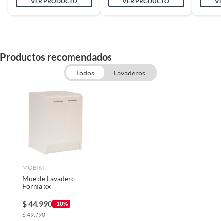
VER PRODUCTO
VER PRODUCTO
V
lavaplatos
Productos recomendados
Todos
Lavaderos
MOBIKIT
Mueble Lavadero
Forma xx
$
44.990
-10%
$
49.790