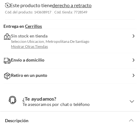
Este producto tiene
derecho a retracto
Cód. del producto: 143608917
Cód. tienda: 7728549
Entrega en
Cerrillos
Sin stock en tienda
Seleccion Ubicacion, Metropolitana De Santiago
Mostrar Otras Tiendas
Envío a domicilio
Retiro en un punto
¿Te ayudamos?
¿
T
Te asesoramos por chat o teléfono
e
a
y
u
d
Descripción
a
m
o
s
?