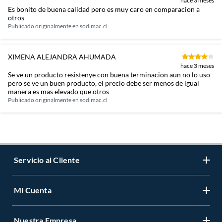
hace 3 meses
Es bonito de buena calidad pero es muy caro en comparacion a
otros
Publicado originalmente en
sodimac.cl
XIMENA ALEJANDRA AHUMADA
hace 3 meses
Se ve un producto resistenye con buena terminacion aun no lo uso
pero se ve un buen producto, el precio debe ser menos de igual
manera es mas elevado que otros
Publicado originalmente en
sodimac.cl
Servicio al Cliente
Mi Cuenta
Contáctanos
Medios de Pago
Nuestra Empresa
Registrate