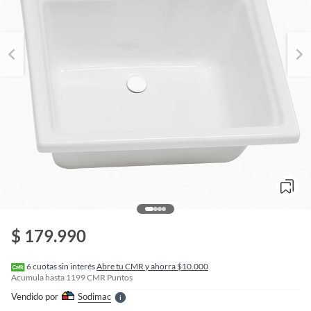
o
f
n
$ 179.990
I
r
e
l
6
cuotas sin interés
Abre tu CMR y ahorra $10.000
l
Acumula hasta
1199
CMR Puntos
e
Vendido por
Sodimac
S