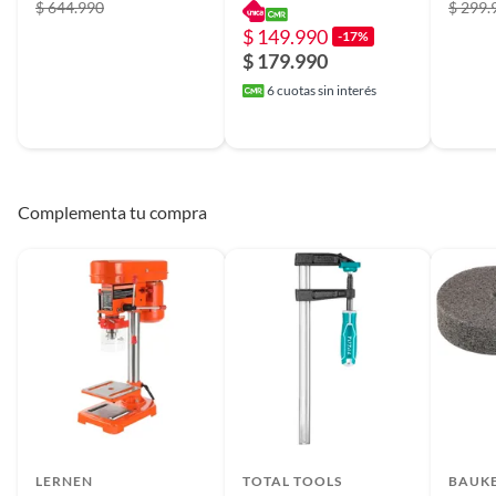
$ 644.990
$ 299.
$ 149.990
-17%
$ 179.990
6
cuotas sin interés
Complementa tu compra
LERNEN
TOTAL TOOLS
BAUK