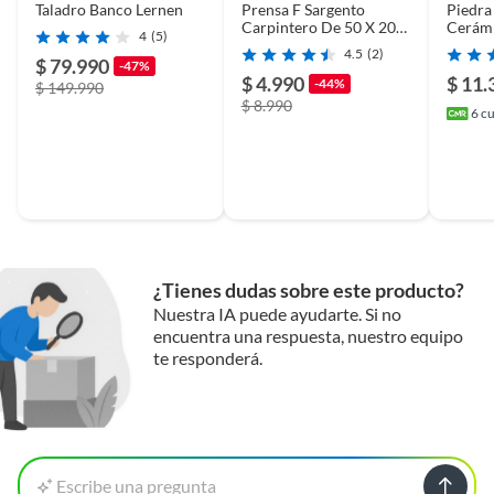
Taladro Banco Lernen
Prensa F Sargento
Piedra
Carpintero De 50 X 200
Cerámi
4
(5)
Mm
4.5
(2)
$ 79.990
-47%
$ 4.990
$ 11.
-44%
$ 149.990
$ 8.990
6
cu
¿Tienes dudas sobre este producto?
Nuestra IA puede ayudarte. Si no
encuentra una respuesta, nuestro equipo
te responderá.
Escribe una pregunta