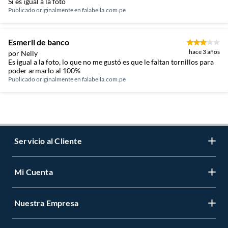
Si es igual a la foto
Publicado originalmente en
falabella.com.pe
Esmeril de banco
hace 3 años
por Nelly
Es igual a la foto, lo que no me gustó es que le faltan tornillos para
poder armarlo al 100%
Publicado originalmente en
falabella.com.pe
Servicio al Cliente
Mi Cuenta
Contáctanos
Medios de Pago
Nuestra Empresa
Registrate
Cambios y Devoluciones
Cambiar Contraseña