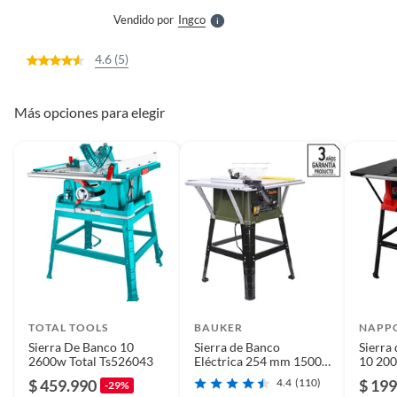
e
Vendido por
Ingco
S
4.6 (5)
Más opciones para elegir
TOTAL TOOLS
BAUKER
NAPP
Sierra De Banco 10
Sierra de Banco
Sierra
2600w Total Ts526043
Eléctrica 254 mm 1500
10 20
W TS2546
$ 459.990
4.4
(110)
$ 199
-29%