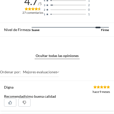
4.7
1
4
/5
2
3
0
2
27
comentarios
1
1
TEJIDO DE PUNTO COLOR LINE
EN TONO GRIS
Nivel de Firmeza
Suave
Firme
Asociado a elegancia, modernidad y luminosidad, ideal para
integrar en distintos estilos de dormitorio..
Ocultar todas las opiniones
Ordenar por:
Mejores evaluaciones
Digna
hace 9 meses
Recomendadisimo buena calidad