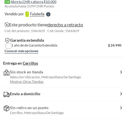
l
Abre tu CMR y ahorra $10.000
l
Acumula hasta
1199
CMR Puntos
e
Vendido por
Falabella
S
Este producto tiene
derecho a retracto
Cód. del producto: 15663619
Cód. tienda: 15663619
Garantía extendida
1 año de de Garantía Extendida
$
24.990
Conocer más opciones
Entrega en
Cerrillos
Sin stock en tienda
Seleccion Ubicacion, Metropolitana De Santiago
Mostrar Otras Tiendas
Envío a domicilio
Sin retiro en un punto
Cerrillos, Metropolitana De Santiago