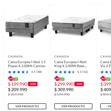
BACKING SUPPORT
Sistema que refuerza la estructura de la cubierta y mejora su
durabilidad.
CANNON
CANNON
CANN
Cama Europea I-Rest 1.5
Cama Europea I-Rest
Cama 
Plazas X 2.00Mt Cannon
King X 2.00Mt Base
Vis 2 
Dividida Cannon
4.5
(48)
4.3
(52)
$ 199.990
$ 299.990
$ 399
-44%
-50%
$ 209.990
$ 309.990
$ 409
$ 359.990
$ 599.990
$ 899.
VER PRODUCTO
VER PRODUCTO
V