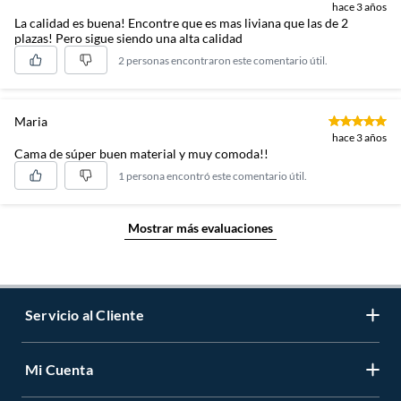
hace 3 años
La calidad es buena! Encontre que es mas liviana que las de 2
plazas! Pero sigue siendo una alta calidad
2 personas encontraron este comentario útil.
SOBRE LA MARCA
Maria
hace 3 años
Cannon Home es una marca especializada en camas y
Cama de súper buen material y muy comoda!!
colchones, reconocida por desarrollar soluciones de
descanso con materiales de alta calidad y tecnologías de
1 persona encontró este comentario útil.
última generación. El modelo I-Rest forma parte de su línea
diseñada para ofrecer estabilidad estructural, firmeza
Mostrar más evaluaciones
controlada y bienestar noche tras noche.
Servicio al Cliente
Mi Cuenta
Contáctanos