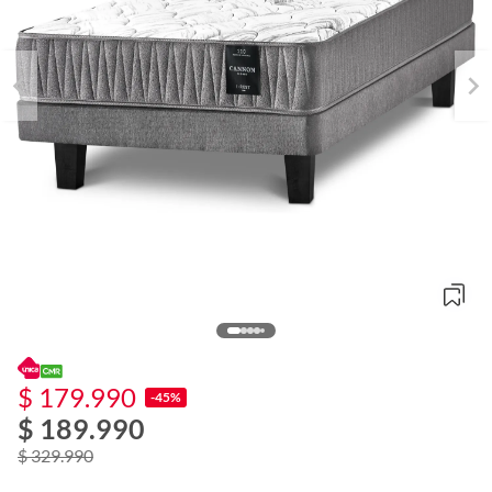
$ 179.990
o
-45%
f
$ 189.990
n
I
$ 329.990
r
e