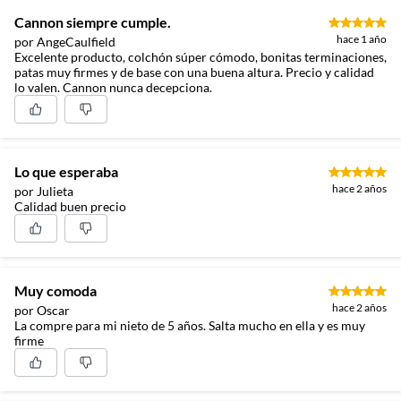
Cannon siempre cumple.
hace 1 año
por AngeCaulfield
Excelente producto, colchón súper cómodo, bonitas terminaciones,
patas muy firmes y de base con una buena altura. Precio y calidad
LATERALES
lo valen. Cannon nunca decepciona.
El colchón incorpora un marco perimetral de poliuretano
HD30 que entrega mayor firmeza y estabilidad en todo el
contorno.
Lo que esperaba
hace 2 años
por Julieta
Calidad buen precio
Muy comoda
hace 2 años
por Oscar
La compre para mi nieto de 5 años. Salta mucho en ella y es muy
firme