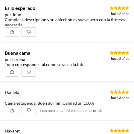
Es lo esperado
hace 2 años
por John
Cumple la descripción y su colcchon es suave pero con la firmeza
necesaria
BASE
La base cuenta con una estructura de madera sólida tratada
con tecnología Hall Dry, esquinas reforzadas Corner Block y
Buena cama
tapizado acolchado, garantizando un soporte estable y
hace 2 años
duradero para el descanso diario.
por Lorena
Todo corresponde, tal como se ve en la foto.
Daniela
hace 3 años
Cama estupenda. Buen dormir. Calidad un 100%
1 persona encontró este comentario útil.
Nayaret