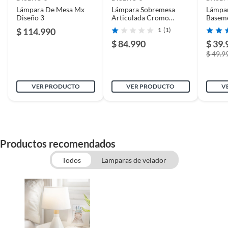
Lámpara De Mesa Mx
Lámpara Sobremesa
Lámpar
Diseño 3
Articulada Cromo
Basem
Diseño 3
$ 114.990
1
(1)
$ 84.990
$ 39.
$ 49.9
VER PRODUCTO
VER PRODUCTO
V
Productos recomendados
Todos
Lamparas de velador