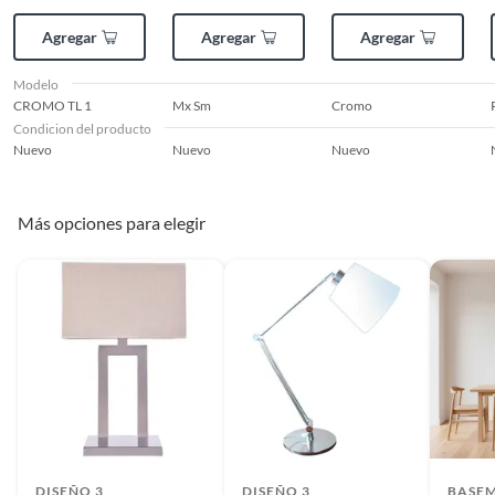
con alguna deficiencia, que sean comprados en esa condición a
Agregar
Agregar
Agregar
un precio reducido.
Alimentos, bebidas, medicamentos, suplementos alimenticios,
Modelo
vitaminas, entre otros análogos.
CROMO TL 1
Mx Sm
Cromo
Pinturas de un color a solicitud.
Condicion del producto
Nuevo
Nuevo
Nuevo
Plantas.
De uso personal.
Más opciones para elegir
DISEÑO 3
DISEÑO 3
BASE