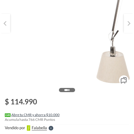
o
f
n
$ 114.990
I
r
e
l
Abre tu CMR y ahorra $10.000
l
Acumula hasta
766
CMR Puntos
e
Vendido por
Falabella
S