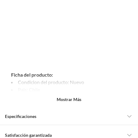
Ficha del producto:
Condicion del producto: Nuevo
Pais: Chile
Tipo generica decoracion: Accesorios
Mostrar Más
Especificaciones
Condicion del
Nuevo
Satisfacción garantizada