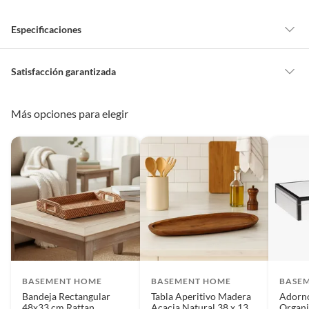
Aprovecha al máximo tu espacio y añade un toque de estilo
con este práctico organizador. ¡No esperes más para
Especificaciones
transformar tu dormitorio en un oasis de orden y
creatividad!
Alto:
48 cm
Condicion del
Nuevo
Satisfacción garantizada
Ancho:
1.5 cm
producto
Por ley, tienes hasta
10 días para devolver un producto
si te arrepientes
Profundidad:
61 cm
de la compra.
Más opciones para elegir
Material:
Madera
Debe estar en perfecto estado, con todas sus etiquetas, sellos intactos y
Modelo
PIZARRA
Ideal para:
Dormitorio
sin uso, tal como te lo entregamos. Ten en cuenta que lo debes haber
Modelo:
Pizarra
comprado por internet y que hay ciertas categorías que no tienen este
derecho:
Marca:
Basement Home
País de origen
China
En Falabella.com, encuentra la mejor selección de
Productos que, por su naturaleza, no puedan ser devueltos,
organizadores para el hogar. El Organizador Pizarra de
puedan deteriorarse o caducar con rapidez.
Basement Home es la opción ideal para quienes buscan
Confeccionados a la medida.
funcionalidad, estilo y calidad en un solo producto. ¡Compra
De uso personal.
ahora y experimenta la diferencia!
En sodimac.cl te damos
30 días desde que recibes el producto
. Debe
estar en perfecto estado, con todas sus etiquetas y sin uso, tal como te lo
BASEMENT HOME
BASEMENT HOME
BASE
entregamos.
Bandeja Rectangular
Tabla Aperitivo Madera
Adorn
Productos digitales que se entregan a través de una descarga
48x33 cm Rattan
Acacia Natural 38 x 13 x
Organi