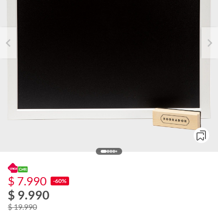
$ 7.990
-60%
$ 9.990
o
f
$ 19.990
n
I