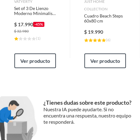
VATYERTY
JUST HOME
Set of 3 De Lienzo
COLLECTION
Moderno Minimalista
Cuadro Beach Steps
Con Líneas
60x80 cm
Abstractas
$
17.990
-45%
$
32.980
$
19.990
(
1
)
(
6
)
Ver producto
Ver producto
¿Tienes dudas sobre este producto?
Nuestra IA puede ayudarte. Si no
encuentra una respuesta, nuestro equipo
te responderá.