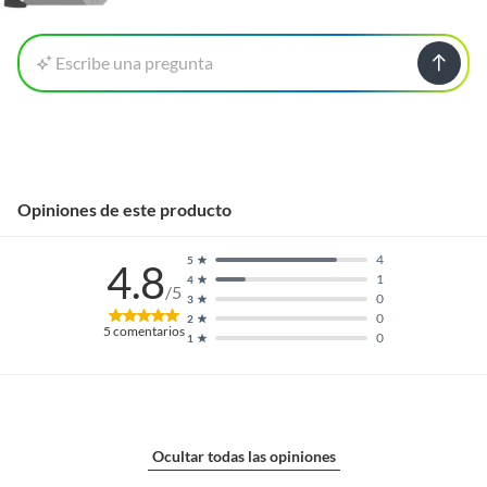
Escribe una pregunta
Opiniones de este producto
4
5
4.8
1
4
/5
0
3
0
2
5
comentarios
0
1
Ocultar todas las opiniones