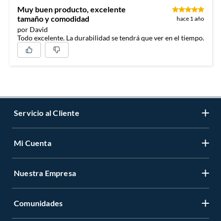
Muy buen producto, excelente
tamaño y comodidad
hace 1 año
por David
Todo excelente. La durabilidad se tendrá que ver en el tiempo.
Servicio al Cliente
Mi Cuenta
Contáctanos
Medios de Pago
Nuestra Empresa
Registrate
Cambios y Devoluciones
Cambiar Contraseña
Tiendas y horarios
Comunidades
Sobre Nosotros
Mis Compras