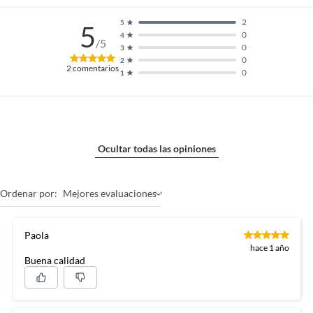
2
5
5
0
4
/5
0
3
0
2
2
comentarios
0
1
Ocultar todas las opiniones
Ordenar por:
Mejores evaluaciones
Paola
hace 1 año
Buena calidad