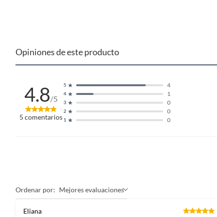
Opiniones de este producto
4
5
4.8
1
4
/5
0
3
0
2
5
comentarios
0
1
Ordenar por:
Mejores evaluaciones
Eliana