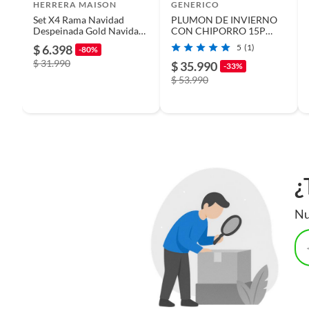
Productos que han sido informados como imperfectos, 
HERRERA MAISON
GENERICO
remanufacturados o con alguna deficiencia, que sean comprado
Set X4 Rama Navidad
PLUMON DE INVIERNO
Despeinada Gold Navidad
CON CHIPORRO 15P
Alto
120 cm
Alimentos, bebidas, medicamentos, suplementos alimenticios, v
80 Cm
180x230cm
$ 6.398
5
(1)
-80%
Pinturas de un color a solicitud.
$ 31.990
$ 35.990
-33%
Plantas.
Ancho
120 cm
$ 53.990
De uso personal.
Profundidad
1
¿
Nu