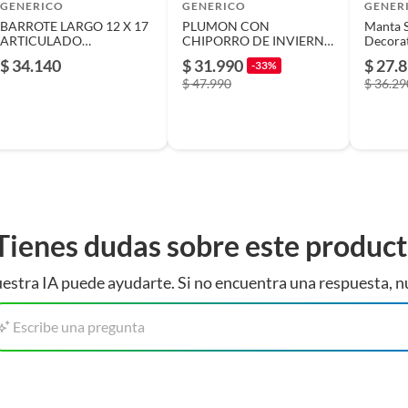
usados, reparados, abiertos, de segunda selección,
GENERICO
GENERICO
GENER
s en esa condición a un precio reducido.
BARROTE LARGO 12 X 17
PLUMON CON
Manta S
ARTICULADO
CHIPORRO DE INVIERNO
Decorat
itaminas, entre otros análogos.
CROSSMAN
15P 180x230cm
Piecer
$ 34.140
$ 31.990
$ 27.
-33%
$ 47.990
$ 36.29
Tienes dudas sobre este produc
estra IA puede ayudarte. Si no encuentra una respuesta, n
Escribe una pregunta