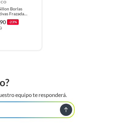
ICO
illon Borlas
ivas Frazada
a Cama 130x150
890
-23%
0
to?
uestro equipo te responderá.