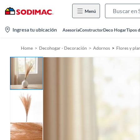
Menú
l
Ingresa tu ubicación
Asesoría
Constructor
Deco Hogar
Tipos 
o
c
Home
Decohogar - Decoración
Adornos
Flores y plan
a
t
i
o
n
-
i
c
o
n