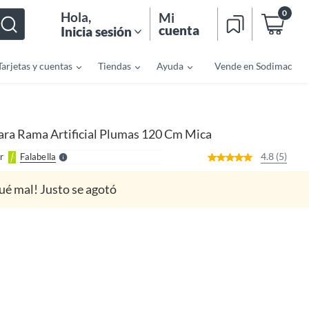
0
Hola
,
Mi
cuenta
Inicia sesión
Tarjetas y cuentas
Tiendas
Ayuda
Vende en Sodimac
o
f
n
I
r
e
ara Rama Artificial Plumas 120 Cm Mica
l
l
e
4.8 (5)
r
Falabella
S
ué mal! Justo se agotó