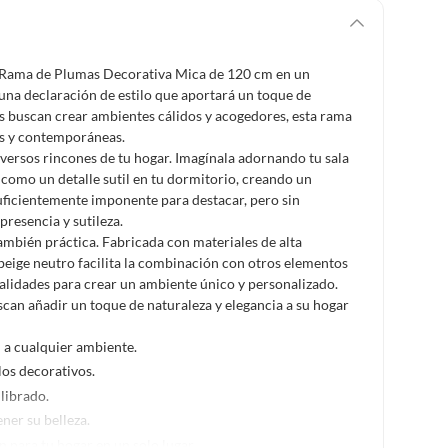
la Rama de Plumas Decorativa Mica de 120 cm en un
 una declaración de estilo que aportará un toque de
es buscan crear ambientes cálidos y acogedores, esta rama
as y contemporáneas.
iversos rincones de tu hogar. Imagínala adornando tu sala
o como un detalle sutil en tu dormitorio, creando un
uficientemente imponente para destacar, pero sin
resencia y sutileza.
ambién práctica. Fabricada con materiales de alta
 beige neutro facilita la combinación con otros elementos
nalidades para crear un ambiente único y personalizado.
can añadir un toque de naturaleza y elegancia a su hogar
 a cualquier ambiente.
os decorativos.
librado.
ner su belleza.
 para tu hogar en un solo lugar.