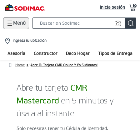
0
Inicia sesión
Menú
Search
Bar
location-
Ingresa tu ubicación
icon
Asesoría
Constructor
Deco Hogar
Tipos de Entrega
Home
¡Abre Tu Tarjeta CMR Online Y En 5 Minutos!
Abre tu tarjeta
CMR
Mastercard
en 5 minutos y
úsala al instante
Solo necesitas tener tu Cédula de Identidad.