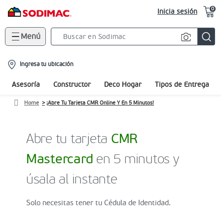
0
Inicia sesión
Menú
Search
Bar
location-
Ingresa tu ubicación
icon
Asesoría
Constructor
Deco Hogar
Tipos de Entrega
Home
¡Abre Tu Tarjeta CMR Online Y En 5 Minutos!
Abre tu tarjeta
CMR
Mastercard
en 5 minutos y
úsala al instante
Solo necesitas tener tu Cédula de Identidad.