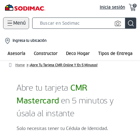
0
Inicia sesión
Menú
Search
Bar
location-
Ingresa tu ubicación
icon
Asesoría
Constructor
Deco Hogar
Tipos de Entrega
Home
¡Abre Tu Tarjeta CMR Online Y En 5 Minutos!
Abre tu tarjeta
CMR
Mastercard
en 5 minutos y
úsala al instante
Solo necesitas tener tu Cédula de Identidad.