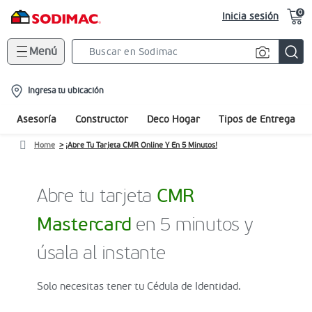
0
Inicia sesión
Menú
Search
Bar
location-
Ingresa tu ubicación
icon
Asesoría
Constructor
Deco Hogar
Tipos de Entrega
Home
¡Abre Tu Tarjeta CMR Online Y En 5 Minutos!
Abre tu tarjeta
CMR
Mastercard
en 5 minutos y
úsala al instante
Solo necesitas tener tu Cédula de Identidad.