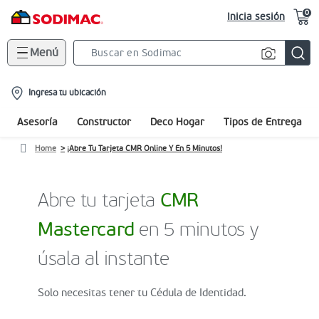
0
Inicia sesión
Menú
Search
Bar
location-
Ingresa tu ubicación
icon
Asesoría
Constructor
Deco Hogar
Tipos de Entrega
Home
¡Abre Tu Tarjeta CMR Online Y En 5 Minutos!
Abre tu tarjeta
CMR
Mastercard
en 5 minutos y
úsala al instante
Solo necesitas tener tu Cédula de Identidad.