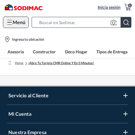
0
Inicia sesión
Menú
Search
Bar
location-
Ingresa tu ubicación
icon
Asesoría
Constructor
Deco Hogar
Tipos de Entrega
Home
¡Abre Tu Tarjeta CMR Online Y En 5 Minutos!
Servicio al Cliente
Mi Cuenta
Contáctanos
Medios de Pago
Nuestra Empresa
Registrate