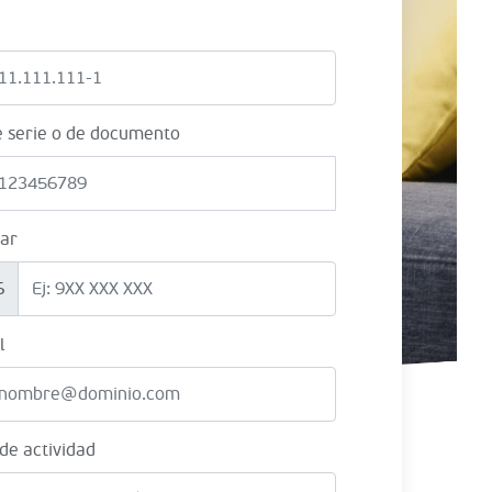
e serie o de documento
lar
6
l
 de actividad