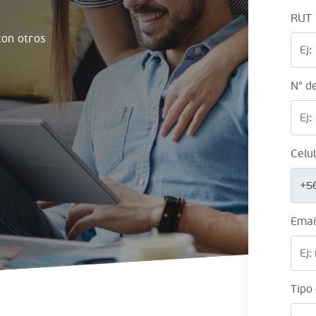
RUT
on otros
N° d
Celu
+5
Emai
Tipo