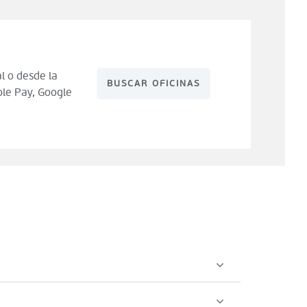
l o desde la
BUSCAR OFICINAS
le Pay, Google
 de compra). Tienes 14 días para hacer uso de