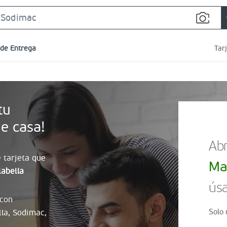
Search
Bar
 de Entrega
Tar
tu
e casa!
Abr
 tarjeta que
Ma
abella
úsa
 con
Solo 
lla, Sodimac,