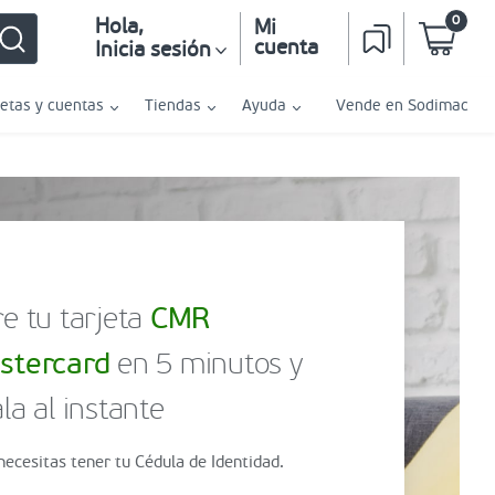
0
Hola
,
Mi
cuenta
Inicia sesión
jetas y cuentas
Tiendas
Ayuda
Vende en Sodimac
e tu tarjeta
CMR
stercard
en 5 minutos y
la al instante
necesitas tener tu Cédula de Identidad.