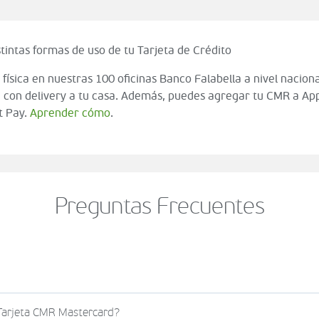
tintas formas de uso de tu Tarjeta de Crédito
 física en nuestras 100 oficinas Banco Falabella a nivel naciona
 con delivery a tu casa. Además, puedes agregar tu CMR a App
t Pay.
Aprender cómo
.
Preguntas Frecuentes
o al momento de finalizar tu compra (check out del carrito
 Tarjeta CMR Mastercard?