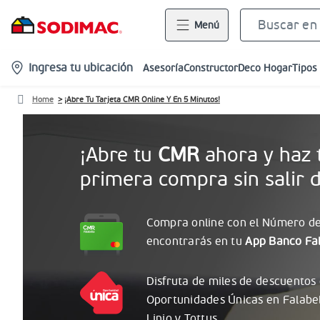
Menú
location-
Ingresa tu ubicación
Asesoría
Constructor
Deco Hogar
Tipos
icon
Home
¡Abre Tu Tarjeta CMR Online Y En 5 Minutos!
¡Abre tu
CMR
ahora y haz 
primera compra sin salir d
Compra online con el
Número
de
encontrarás
en tu
App Banco Fal
Disfruta de miles de descuentos
Oportunidades
Únicas
en Falabe
Linio y Tottus