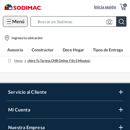
0
Inicia sesión
Menú
Search
Bar
location-
Ingresa tu ubicación
icon
Asesoría
Constructor
Deco Hogar
Tipos de Entrega
Home
¡Abre Tu Tarjeta CMR Online Y En 5 Minutos!
Servicio al Cliente
Mi Cuenta
Contáctanos
Medios de Pago
Nuestra Empresa
Registrate