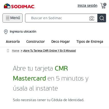
0
Inicia sesión
Menú
Search
Bar
location-
Ingresa tu ubicación
icon
Asesoría
Constructor
Deco Hogar
Tipos de Entrega
Home
¡Abre Tu Tarjeta CMR Online Y En 5 Minutos!
Abre tu tarjeta
CMR
Mastercard
en 5 minutos y
úsala al instante
Solo necesitas tener tu Cédula de Identidad.