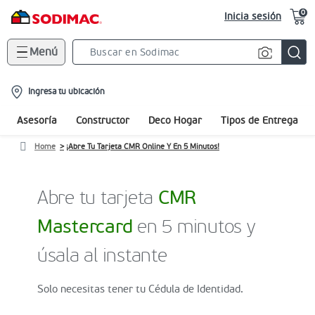
0
Inicia sesión
Menú
Search
Bar
location-
Ingresa tu ubicación
icon
Asesoría
Constructor
Deco Hogar
Tipos de Entrega
Home
¡Abre Tu Tarjeta CMR Online Y En 5 Minutos!
Abre tu tarjeta
CMR
Mastercard
en 5 minutos y
úsala al instante
Solo necesitas tener tu Cédula de Identidad.