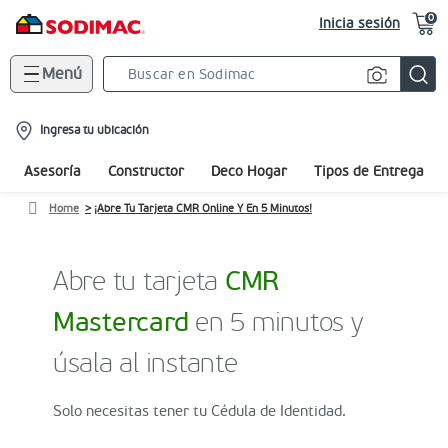
0
Inicia sesión
Menú
Search
Bar
location-
Ingresa tu ubicación
icon
Asesoría
Constructor
Deco Hogar
Tipos de Entrega
Home
¡Abre Tu Tarjeta CMR Online Y En 5 Minutos!
Abre tu tarjeta
CMR
Mastercard
en 5 minutos y
úsala al instante
Solo necesitas tener tu Cédula de Identidad.