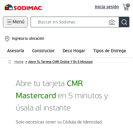
0
Inicia sesión
Menú
Search
Bar
location-
Ingresa tu ubicación
icon
Asesoría
Constructor
Deco Hogar
Tipos de Entrega
Home
¡Abre Tu Tarjeta CMR Online Y En 5 Minutos!
Abre tu tarjeta
CMR
Mastercard
en 5 minutos y
úsala al instante
Solo necesitas tener tu Cédula de Identidad.