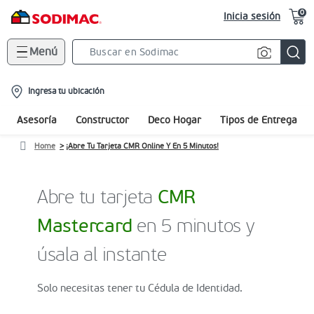
0
Inicia sesión
Menú
Search
Bar
location-
Ingresa tu ubicación
icon
Asesoría
Constructor
Deco Hogar
Tipos de Entrega
Home
¡Abre Tu Tarjeta CMR Online Y En 5 Minutos!
Abre tu tarjeta
CMR
Mastercard
en 5 minutos y
úsala al instante
Solo necesitas tener tu Cédula de Identidad.