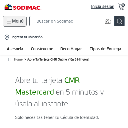
0
Inicia sesión
Menú
Search
Bar
location-
Ingresa tu ubicación
icon
Asesoría
Constructor
Deco Hogar
Tipos de Entrega
Home
¡Abre Tu Tarjeta CMR Online Y En 5 Minutos!
Abre tu tarjeta
CMR
Mastercard
en 5 minutos y
úsala al instante
Solo necesitas tener tu Cédula de Identidad.