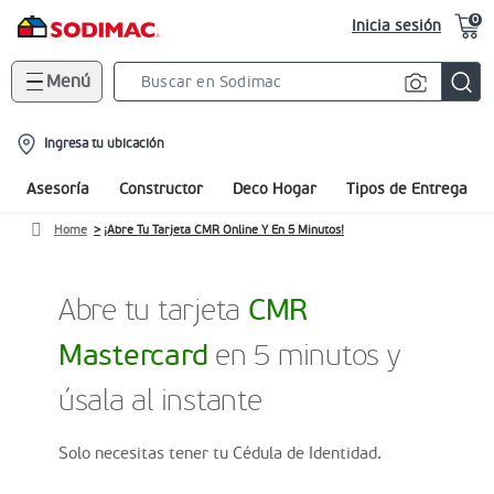
0
Inicia sesión
Menú
Search
Bar
location-
Ingresa tu ubicación
icon
Asesoría
Constructor
Deco Hogar
Tipos de Entrega
Home
¡Abre Tu Tarjeta CMR Online Y En 5 Minutos!
Abre tu tarjeta
CMR
Mastercard
en 5 minutos y
úsala al instante
Solo necesitas tener tu Cédula de Identidad.