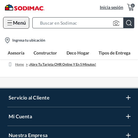
0
Inicia sesión
Menú
Search
Bar
location-
Ingresa tu ubicación
icon
Asesoría
Constructor
Deco Hogar
Tipos de Entrega
Home
¡Abre Tu Tarjeta CMR Online Y En 5 Minutos!
Servicio al Cliente
Mi Cuenta
Contáctanos
Medios de Pago
Nuestra Empresa
Registrate