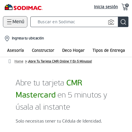
0
Inicia sesión
Menú
Search
Bar
location-
Ingresa tu ubicación
icon
Asesoría
Constructor
Deco Hogar
Tipos de Entrega
Home
¡Abre Tu Tarjeta CMR Online Y En 5 Minutos!
Abre tu tarjeta
CMR
Mastercard
en 5 minutos y
úsala al instante
Solo necesitas tener tu Cédula de Identidad.