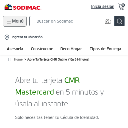
0
Inicia sesión
Menú
Search
Bar
location-
Ingresa tu ubicación
icon
Asesoría
Constructor
Deco Hogar
Tipos de Entrega
Home
¡Abre Tu Tarjeta CMR Online Y En 5 Minutos!
Abre tu tarjeta
CMR
Mastercard
en 5 minutos y
úsala al instante
Solo necesitas tener tu Cédula de Identidad.