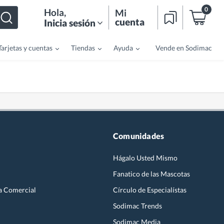
0
Hola
,
Mi
cuenta
Inicia sesión
Tarjetas y cuentas
Tiendas
Ayuda
Vende en Sodimac
Comunidades
Hágalo Usted Mismo
Fanatico de las Mascotas
a Comercial
Círculo de Especialístas
Sodimac Trends
Sodimac Media