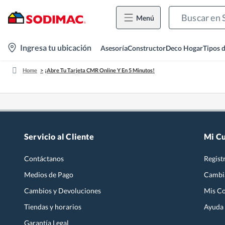
Menú
location-
Ingresa tu ubicación
Asesoría
Constructor
Deco Hogar
Tipos 
icon
Home
¡Abre Tu Tarjeta CMR Online Y En 5 Minutos!
Servicio al Cliente
Mi C
Contáctanos
Regist
Medios de Pago
Cambi
Cambios y Devoluciones
Mis C
Tiendas y horarios
Ayuda
Garantía Legal