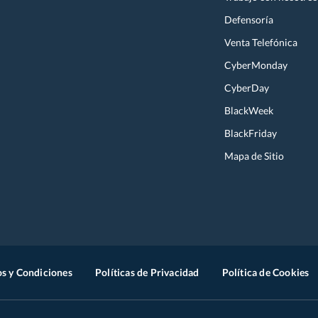
Defensoría
Venta Telefónica
CyberMonday
CyberDay
BlackWeek
BlackFriday
Mapa de Sitio
s y Condiciones
Políticas de Privacidad
Política de Cookies