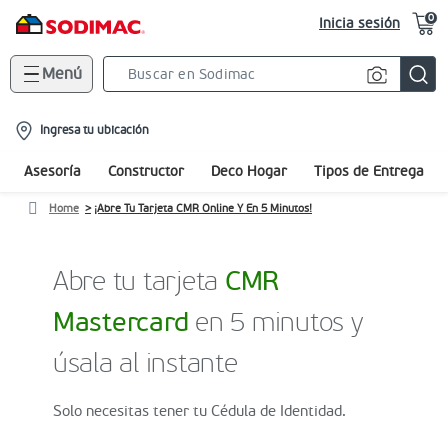
0
Inicia sesión
Menú
Search
Bar
location-
Ingresa tu ubicación
icon
Asesoría
Constructor
Deco Hogar
Tipos de Entrega
Home
¡Abre Tu Tarjeta CMR Online Y En 5 Minutos!
Abre tu tarjeta
CMR
Mastercard
en 5 minutos y
úsala al instante
Solo necesitas tener tu Cédula de Identidad.