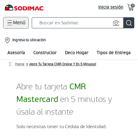
0
Inicia sesión
Menú
Search
Bar
location-
Ingresa tu ubicación
icon
Asesoría
Constructor
Deco Hogar
Tipos de Entrega
Home
¡Abre Tu Tarjeta CMR Online Y En 5 Minutos!
Abre tu tarjeta
CMR
Mastercard
en 5 minutos y
úsala al instante
Solo necesitas tener tu Cédula de Identidad.