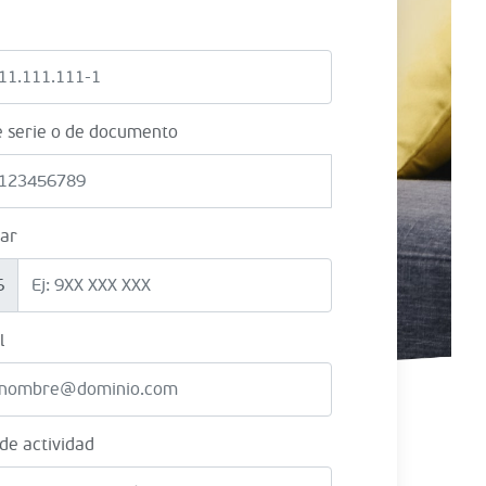
e serie o de documento
lar
6
l
 de actividad