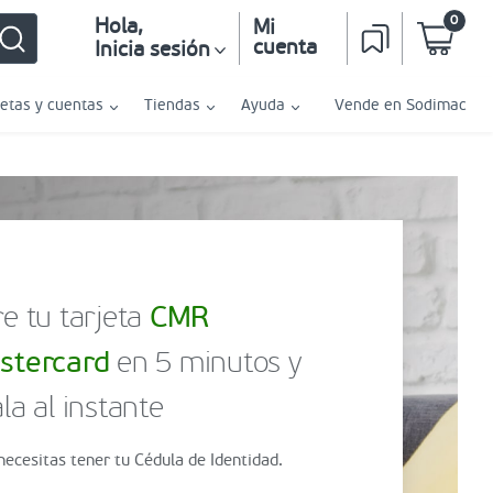
0
Hola
,
Mi
cuenta
Inicia sesión
jetas y cuentas
Tiendas
Ayuda
Vende en Sodimac
e tu tarjeta
CMR
stercard
en 5 minutos y
la al instante
necesitas tener tu Cédula de Identidad.