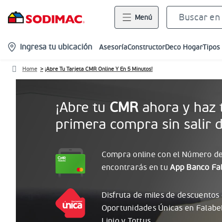
Menú
location-
Ingresa tu ubicación
Asesoría
Constructor
Deco Hogar
Tipos
icon
Home
¡Abre Tu Tarjeta CMR Online Y En 5 Minutos!
¡Abre tu
CMR
ahora y haz 
primera compra sin salir d
Compra online con el
Número
de
encontrarás
en tu
App Banco Fal
Disfruta de miles de descuentos
Oportunidades
Únicas
en Falabe
Linio y Tottus