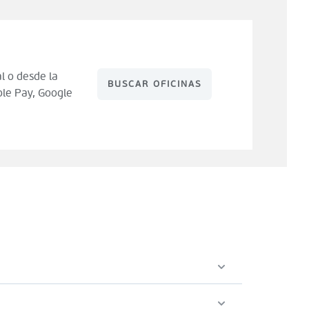
l o desde la
BUSCAR OFICINAS
le Pay, Google
 de compra). Tienes 14 días para hacer uso de