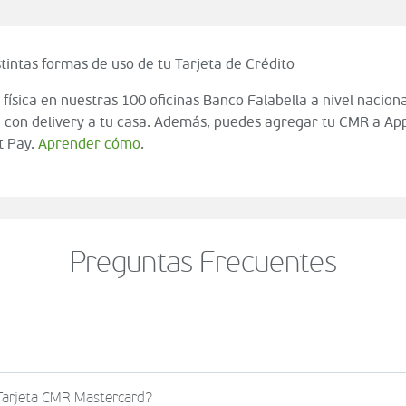
tintas formas de uso de tu Tarjeta de Crédito
 física en nuestras 100 oficinas Banco Falabella a nivel naciona
 con delivery a tu casa. Además, puedes agregar tu CMR a App
t Pay.
Aprender cómo
.
Preguntas Frecuentes
o al momento de finalizar tu compra (check out del carrito
 Tarjeta CMR Mastercard?