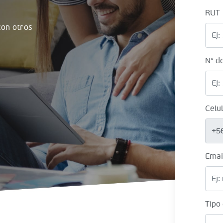
RUT
on otros
N° d
Celu
+5
Emai
Tipo