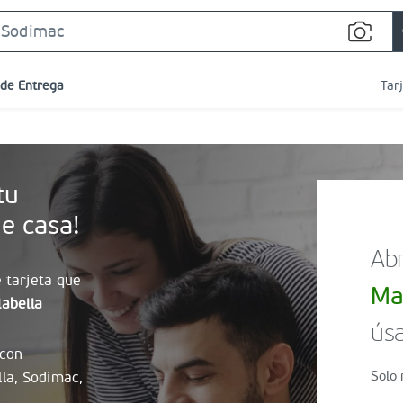
Search
Bar
 de Entrega
Tar
tu
e casa!
Abr
 tarjeta que
Ma
abella
úsa
 con
Solo 
lla, Sodimac,