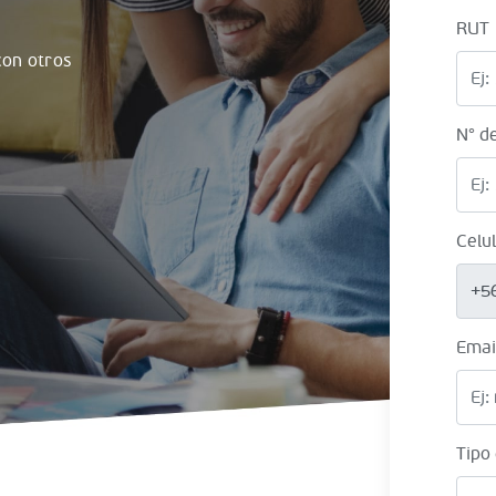
RUT
on otros
N° d
Celu
+5
Emai
Tipo