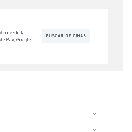
l o desde la
BUSCAR OFICINAS
le Pay, Google
 de compra). Tienes 14 días para hacer uso de