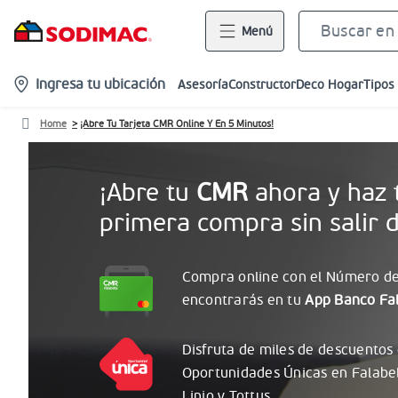
Menú
location-
Ingresa tu ubicación
Asesoría
Constructor
Deco Hogar
Tipos
icon
Home
¡Abre Tu Tarjeta CMR Online Y En 5 Minutos!
¡Abre tu
CMR
ahora y haz 
primera compra sin salir d
Compra online con el
Número
de
encontrarás
en tu
App Banco Fal
Disfruta de miles de descuentos
Oportunidades
Únicas
en Falabe
Linio y Tottus