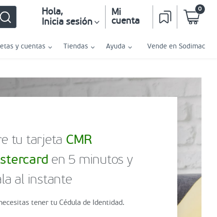
0
Hola
,
Mi
cuenta
Inicia sesión
jetas y cuentas
Tiendas
Ayuda
Vende en Sodimac
e tu tarjeta
CMR
stercard
en 5 minutos y
la al instante
necesitas tener tu Cédula de Identidad.