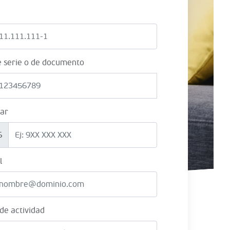
e serie o de documento
lar
6
l
 de actividad