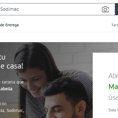
Search
Bar
 de Entrega
Tar
tu
e casa!
Abr
 tarjeta que
Ma
abella
úsa
 con
Solo 
lla, Sodimac,