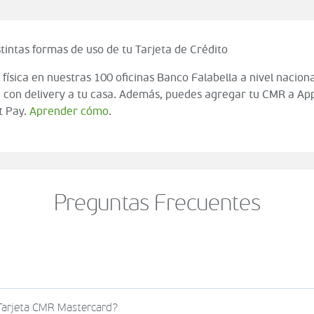
tintas formas de uso de tu Tarjeta de Crédito
 física en nuestras 100 oficinas Banco Falabella a nivel naciona
 con delivery a tu casa. Además, puedes agregar tu CMR a App
t Pay.
Aprender cómo
.
Preguntas Frecuentes
o al momento de finalizar tu compra (check out del carrito
 Tarjeta CMR Mastercard?