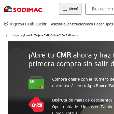
Menú
location-
Ingresa tu ubicación
Asesoría
Constructor
Deco Hogar
Tipos
icon
Home
¡Abre Tu Tarjeta CMR Online Y En 5 Minutos!
¡Abre tu
CMR
ahora y haz 
primera compra sin salir d
Compra online con el
Número
de
encontrarás
en tu
App Banco Fal
Disfruta de miles de descuentos
Oportunidades
Únicas
en Falabe
Linio y Tottus