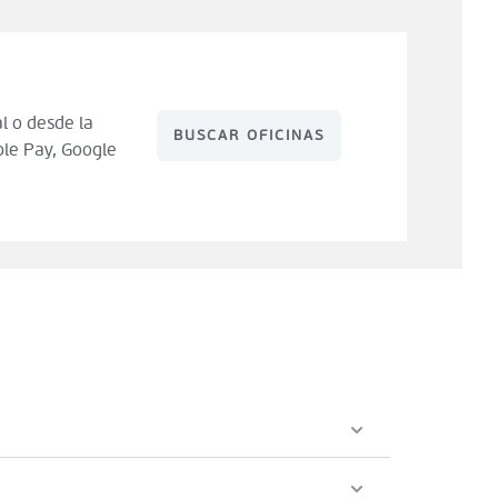
l o desde la
BUSCAR OFICINAS
le Pay, Google
 de compra). Tienes 14 días para hacer uso de