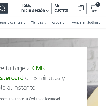
0
Hola
,
Mi
cuenta
Inicia sesión
jetas y cuentas
Tiendas
Ayuda
Vende en Sodimac
e tu tarjeta
CMR
stercard
en 5 minutos y
la al instante
necesitas tener tu Cédula de Identidad.