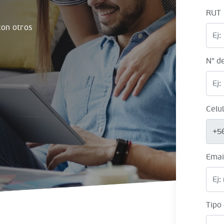
RUT
on otros
N° d
Celu
+5
Emai
Tipo