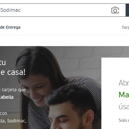
Search
Bar
 de Entrega
Tar
tu
e casa!
Abr
 tarjeta que
Ma
abella
úsa
 con
Solo 
lla, Sodimac,