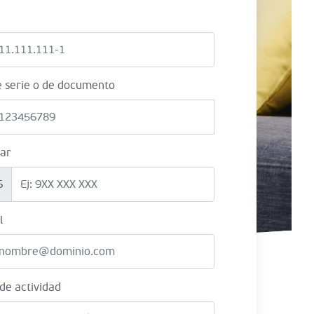
e serie o de documento
lar
6
l
 de actividad