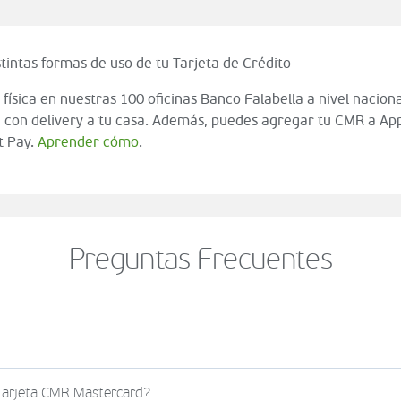
tintas formas de uso de tu Tarjeta de Crédito
 física en nuestras 100 oficinas Banco Falabella a nivel naciona
 con delivery a tu casa. Además, puedes agregar tu CMR a App
t Pay.
Aprender cómo
.
Preguntas Frecuentes
o al momento de finalizar tu compra (check out del carrito
 Tarjeta CMR Mastercard?