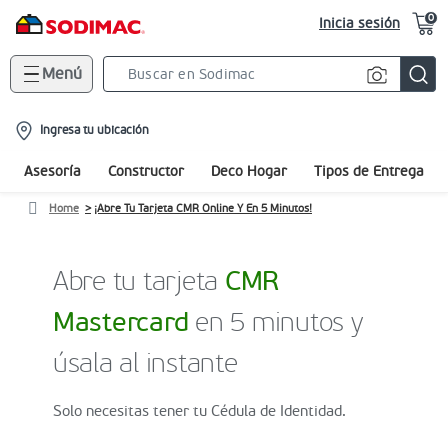
0
Inicia sesión
Menú
Search
Bar
location-
Ingresa tu ubicación
icon
Asesoría
Constructor
Deco Hogar
Tipos de Entrega
Home
¡Abre Tu Tarjeta CMR Online Y En 5 Minutos!
Abre tu tarjeta
CMR
Mastercard
en 5 minutos y
úsala al instante
Solo necesitas tener tu Cédula de Identidad.