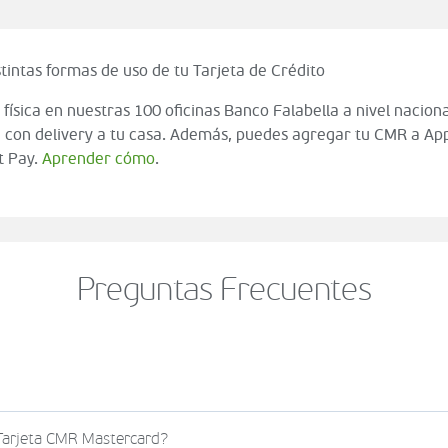
tintas formas de uso de tu Tarjeta de Crédito
 física en nuestras 100 oficinas Banco Falabella a nivel naciona
 con delivery a tu casa. Además, puedes agregar tu CMR a App
t Pay.
Aprender cómo
.
Preguntas Frecuentes
o al momento de finalizar tu compra (check out del carrito
 Tarjeta CMR Mastercard?