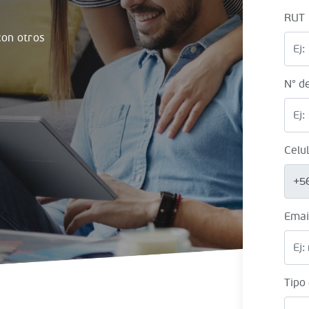
RUT
on otros
N° d
Celu
+5
Emai
Tipo