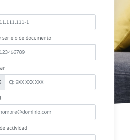
e serie o de documento
lar
6
l
 de actividad