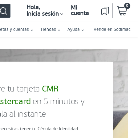
0
Hola
,
Mi
cuenta
Inicia sesión
jetas y cuentas
Tiendas
Ayuda
Vende en Sodimac
e tu tarjeta
CMR
stercard
en 5 minutos y
la al instante
necesitas tener tu Cédula de Identidad.