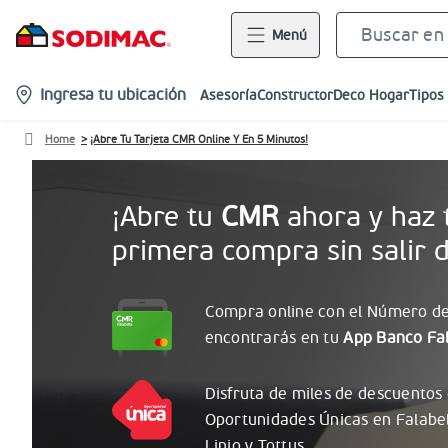
Menú
location-
Ingresa tu ubicación
Asesoría
Constructor
Deco Hogar
Tipos
icon
Home
¡Abre Tu Tarjeta CMR Online Y En 5 Minutos!
¡Abre tu
CMR
ahora y haz 
primera compra sin salir d
Compra online con el
Número
de
encontrarás
en tu
App Banco Fal
Disfruta de miles de descuentos
Oportunidades
Únicas
en Falabe
Linio y Tottus