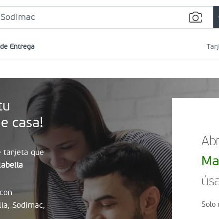
Search
Bar
 de Entrega
Tar
tu
e casa!
Abr
 tarjeta que
Ma
abella
úsa
 con
Solo 
lla, Sodimac,