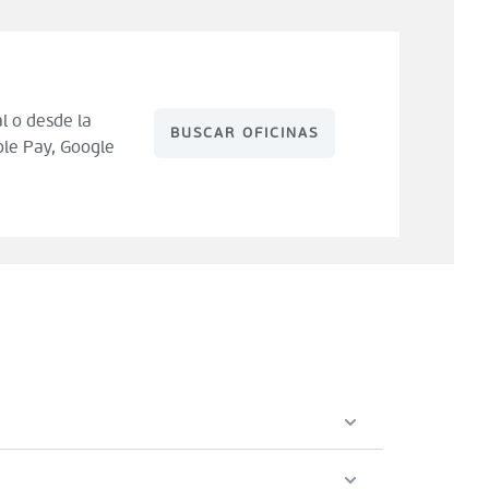
l o desde la
BUSCAR OFICINAS
le Pay, Google
 de compra). Tienes 14 días para hacer uso de