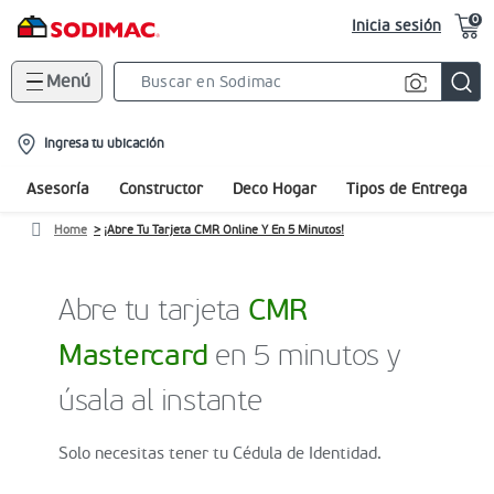
0
Inicia sesión
Menú
Search
Bar
location-
Ingresa tu ubicación
icon
Asesoría
Constructor
Deco Hogar
Tipos de Entrega
Home
¡Abre Tu Tarjeta CMR Online Y En 5 Minutos!
Abre tu tarjeta
CMR
Mastercard
en 5 minutos y
úsala al instante
Solo necesitas tener tu Cédula de Identidad.