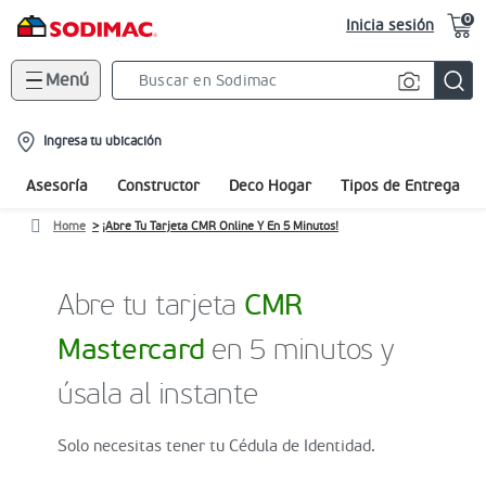
0
Inicia sesión
Menú
Search
Bar
location-
Ingresa tu ubicación
icon
Asesoría
Constructor
Deco Hogar
Tipos de Entrega
Home
¡Abre Tu Tarjeta CMR Online Y En 5 Minutos!
Abre tu tarjeta
CMR
Mastercard
en 5 minutos y
úsala al instante
Solo necesitas tener tu Cédula de Identidad.