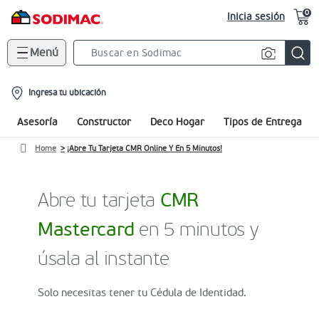
0
Inicia sesión
Menú
Search
Bar
location-
Ingresa tu ubicación
icon
Asesoría
Constructor
Deco Hogar
Tipos de Entrega
Home
¡Abre Tu Tarjeta CMR Online Y En 5 Minutos!
Abre tu tarjeta
CMR
Mastercard
en 5 minutos y
úsala al instante
Solo necesitas tener tu Cédula de Identidad.