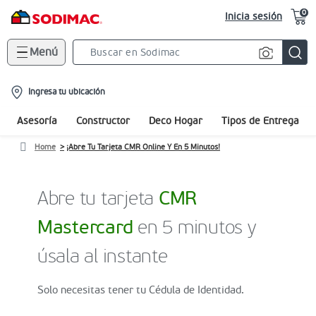
0
Inicia sesión
Menú
Search
Bar
location-
Ingresa tu ubicación
icon
Asesoría
Constructor
Deco Hogar
Tipos de Entrega
Home
¡Abre Tu Tarjeta CMR Online Y En 5 Minutos!
Abre tu tarjeta
CMR
Mastercard
en 5 minutos y
úsala al instante
Solo necesitas tener tu Cédula de Identidad.