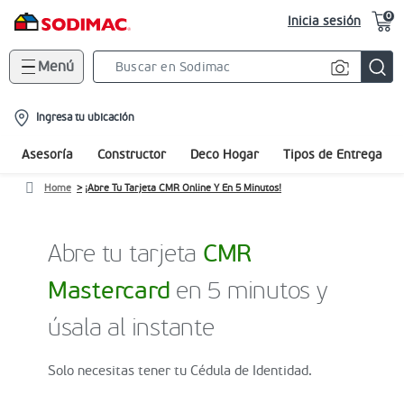
0
Inicia sesión
Menú
Search
Bar
location-
Ingresa tu ubicación
icon
Asesoría
Constructor
Deco Hogar
Tipos de Entrega
Home
¡Abre Tu Tarjeta CMR Online Y En 5 Minutos!
Abre tu tarjeta
CMR
Mastercard
en 5 minutos y
úsala al instante
Solo necesitas tener tu Cédula de Identidad.