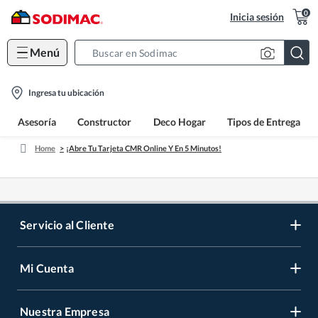
0
Inicia sesión
Menú
Search
Bar
location-
Ingresa tu ubicación
icon
Asesoría
Constructor
Deco Hogar
Tipos de Entrega
Home
¡Abre Tu Tarjeta CMR Online Y En 5 Minutos!
Servicio al Cliente
Mi Cuenta
Contáctanos
Medios de Pago
Nuestra Empresa
Registrate