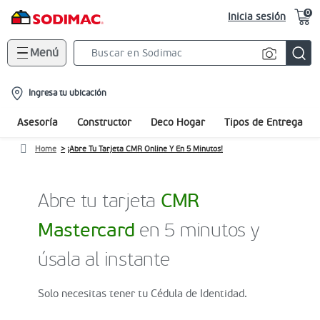
0
Inicia sesión
Menú
Search
Bar
location-
Ingresa tu ubicación
icon
Asesoría
Constructor
Deco Hogar
Tipos de Entrega
Home
¡Abre Tu Tarjeta CMR Online Y En 5 Minutos!
Abre tu tarjeta
CMR
Mastercard
en 5 minutos y
úsala al instante
Solo necesitas tener tu Cédula de Identidad.