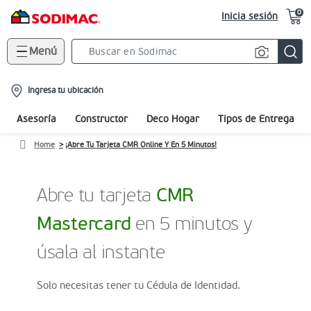
0
Inicia sesión
Menú
Search
Bar
location-
Ingresa tu ubicación
icon
Asesoría
Constructor
Deco Hogar
Tipos de Entrega
Home
¡Abre Tu Tarjeta CMR Online Y En 5 Minutos!
Abre tu tarjeta
CMR
Mastercard
en 5 minutos y
úsala al instante
Solo necesitas tener tu Cédula de Identidad.