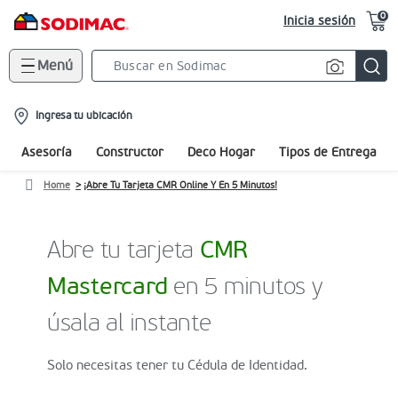
0
Inicia sesión
Menú
Search
Bar
location-
Ingresa tu ubicación
icon
Asesoría
Constructor
Deco Hogar
Tipos de Entrega
Home
¡Abre Tu Tarjeta CMR Online Y En 5 Minutos!
Abre tu tarjeta
CMR
Mastercard
en 5 minutos y
úsala al instante
Solo necesitas tener tu Cédula de Identidad.