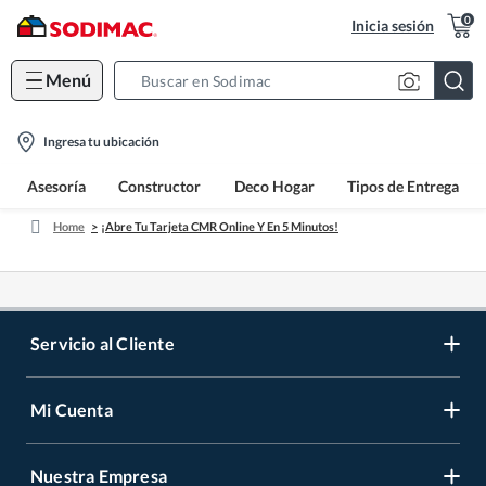
0
Inicia sesión
Menú
Search
Bar
location-
Ingresa tu ubicación
icon
Asesoría
Constructor
Deco Hogar
Tipos de Entrega
Home
¡Abre Tu Tarjeta CMR Online Y En 5 Minutos!
Servicio al Cliente
Mi Cuenta
Contáctanos
Medios de Pago
Nuestra Empresa
Registrate